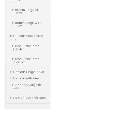
56CW
60mm Felge XB-
60CW
88mm Felge XB-
88CW
Carbon disc brake
rims
Disc Brake Rims
Tubular
Disc Brake Rims
Clincher
Carbon-Felge 650C
Carbon mtb rims
27.5er(650B) Mtb
Rims
Fatbike Carbon Rims