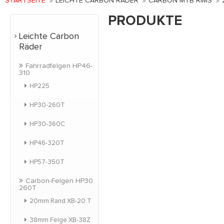
STARTSEITE
LEICHTE CARBON RÄDER
CARBON MTB RIMS
PRODUKTE
Leichte Carbon
Räder
Fahrradfelgen HP46-
310
HP225
HP30-260T
HP30-360C
HP46-320T
HP57-350T
Carbon-Felgen HP30
260T
20mm Rand XB-20 T
38mm Felge XB-38Z