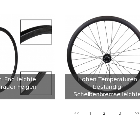
h-End-leichte
Hohen Temperaturen
rräder Felgen
beständig
Scheibenbremse leicht
Räder
DB ist das neueste und
HP Serie Felgen & Räder ist ein
raleichte Carbon-Felge.
große Innovation. 20mm Breite
<<
1
2
3
>>
ht beträgt ca. 270g für
Version stärker machen.
rwenden Sie hohe TG-
Erweiterung der bisherigen
1000, M40 und T700
Technologie-Solid-Struktur mit PM
melzen zusammen
Schaum, sein Gewicht ist