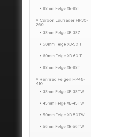
produzier
88mm Felge XB-88T
Fel
Schaum
Carbon Laufräder HP30-
Langlebigk
260
Kapa
38mm Felge XB-38Z
50mm Felge XB-50 T
60mm Felge XB-60 T
88mm Felge XB-88T
Rennrad Felgen HP46-
410
38mm Felge XB-38TW
45mm Felge XB-45TW
50mm Felge XB-50TW
56mm Felge XB-56TW