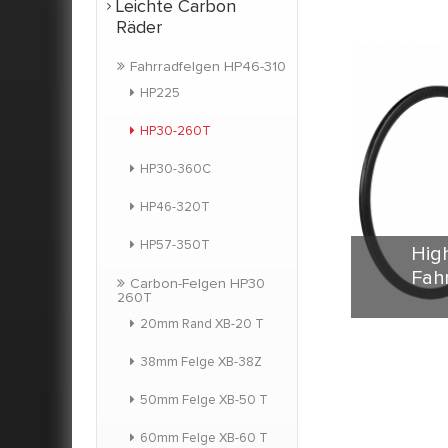
Leichte Carbon
Räder
Fahrradfelgen HP46-310
HP225
HP30-260T
HP30-360C
HP46-320T
HP57-350T
Hig
Fah
Carbon-Felgen HP30
260T
20mm Rand XB-20 T
HP32-270 
Design-ult
38mm Felge XB-38Z
Das Gewic
1 pc. Ve
50mm Felge XB-50 T
Toray-
sch
60mm Felge XB-60 T