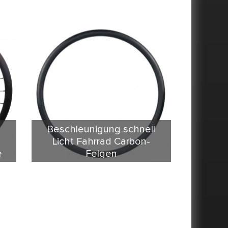
Beschleunigung schnell
Licht Fahrrad Carbon-
e
Felgen
e
HP Serie Felgen & Räder ist eine
große Innovation. 23mm Breite
Version stärker machen.
Erweiterung der bisherigen
I
Technologie-Solid-Struktur mit PMI
Schaum, sein Gewicht ist