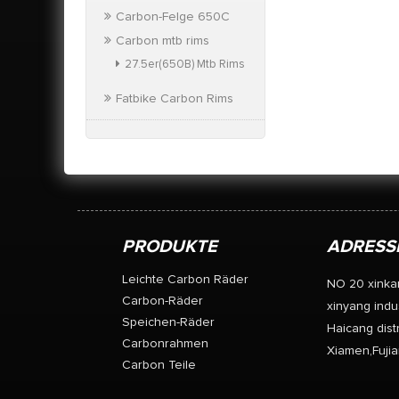
Carbon-Felge 650C
Carbon mtb rims
27.5er(650B) Mtb Rims
Fatbike Carbon Rims
PRODUKTE
ADRESS
Leichte Carbon Räder
NO 20 xinka
Carbon-Räder
xinyang indus
Speichen-Räder
Haicang distr
Carbonrahmen
Xiamen,Fujia
Carbon Teile