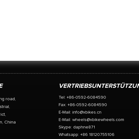
E
VERTRIEBSUNTERSTÜTZU
Tel: +86-0592-6084590
ng road,
Fax: +86-0592-6084590
trial,
E-Mail:
info@xbikes.cn
ict,
E-Mail:
wheels@xbikewheels.com
n, China
Skype:
daphne871
Whatsapp: +86 18120755106