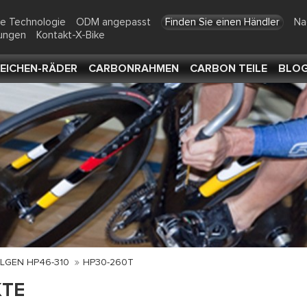
te Technologie
ODM angepasst
Finden Sie einen Händler
Na
tungen
Kontakt-X-Bike
EICHEN-RÄDER
CARBONRAHMEN
CARBON TEILE
BLO
LGEN HP46-310
HP30-260T
TE