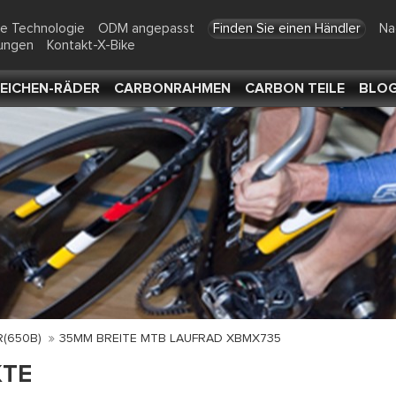
te Technologie
ODM angepasst
Finden Sie einen Händler
Na
tungen
Kontakt-X-Bike
EICHEN-RÄDER
CARBONRAHMEN
CARBON TEILE
BLO
R(650B)
35MM BREITE MTB LAUFRAD XBMX735
TE