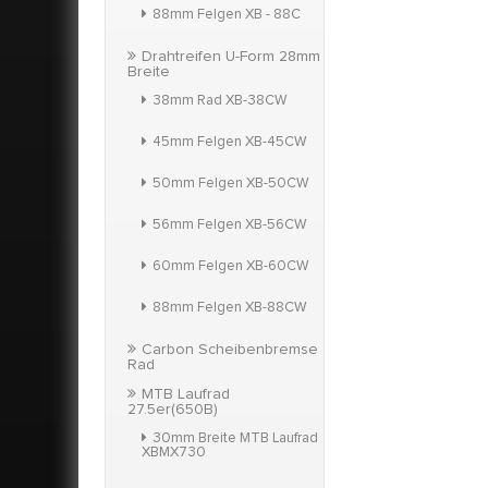
88mm Felgen XB - 88C
Drahtreifen U-Form 28mm
Breite
38mm Rad XB-38CW
45mm Felgen XB-45CW
50mm Felgen XB-50CW
56mm Felgen XB-56CW
60mm Felgen XB-60CW
88mm Felgen XB-88CW
Carbon Scheibenbremse
Rad
MTB Laufrad
27.5er(650B)
30mm Breite MTB Laufrad
XBMX730