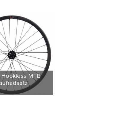
r Hookless MTB
aufradsatz
MTB Laufrad, 27.5er,
ebildet und produziert,
chaft Basis abhängen.
Nachfrage ist hohe
it und Haltbarkeit, das
ain Bike Belastung