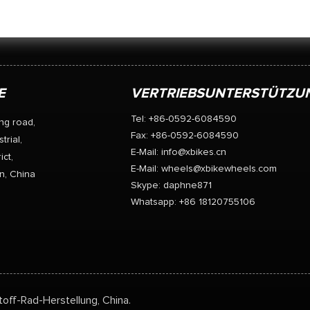
E
VERTRIEBSUNTERSTÜTZU
Tel: +86-0592-6084590
ng road,
Fax: +86-0592-6084590
trial,
E-Mail:
info@xbikes.cn
ict,
E-Mail:
wheels@xbikewheels.com
n, China
Skype:
daphne871
Whatsapp: +86 18120755106
toff-Rad-Herstellung, China.