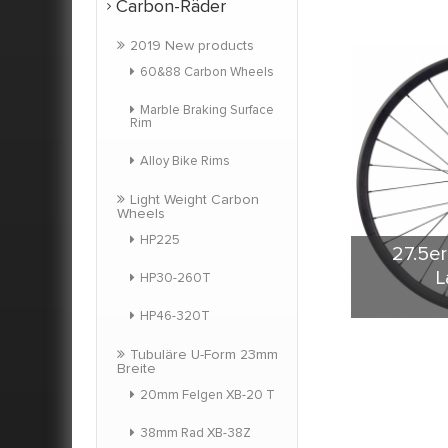
Carbon-Räder
2019 New products
60&88 Carbon Wheels
Marble Braking Surface
Rim
Alloy Bike Rims
Light Weight Carbon
Wheels
HP225
27.5e
L
HP30-260T
HP46-320T
X-BIKE 
breitere g
Tubuläre U-Form 23mm
Breite
um Kunds
20mm Felgen XB-20 T
Ihre 
Steifigke
38mm Rad XB-38Z
Mount