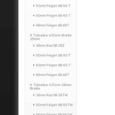
verarbe
50mm Felgen XB-50 T
Gewicht-
Rennsport
60mm Felgen XB-60 T
sind. Brei
Stär
88mm Felgen XB-88T
Tubuläre U-Form Breite
25mm
38mm Rad XB-38Z
50mm Felgen XB-50 T
60mm Felgen XB-60 T
88mm Felgen XB-88T
Tubuläre U-Form 28mm
Breite
38mm Rad XB-38TW
50mm Felgen XB-50TW
56mm Felgen XB-56TW