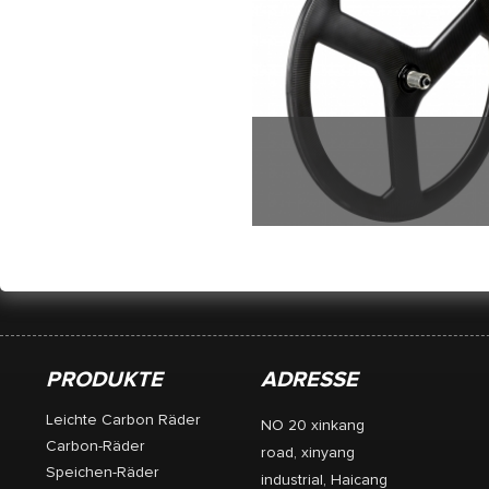
Stahlrohr 3-Speiche
leichter und steifer.
Leistung von Besch
Kapazität der Beschle
P
PRODUKTE
ADRESSE
Leichte Carbon Räder
NO 20 xinkang
Carbon-Räder
road, xinyang
Speichen-Räder
industrial, Haicang